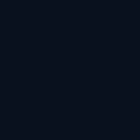
过去两周,阿扎伦卡连遇强敌，两站比赛均
都展现出顶级水准，对阵萨巴伦卡时，她一度拿
比分牌上的失利，掩盖不了一组组亮眼的数据：
高达50%，用“连败”定义她，是片面的；用“惊
之所以称她为“新星”，是因为她在职业生
聪明的跑动选择，这种“老将新星”的蜕变，比
境中依旧敢打敢拼的坚韧，才是她真正的底色。
独行侠：重建中的希望，未来
与阿扎伦卡的个人坚守不同,达拉斯独行侠正
伏不定，一度遭遇连败，但年轻核心的表现却令