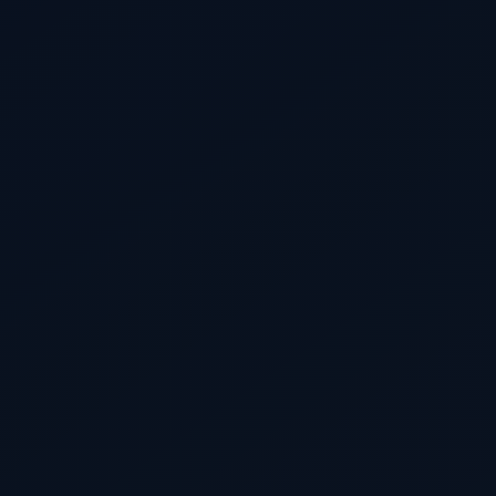
“三双”级数据信手拈来；更令人欣喜的是，新秀莱夫利在内
、哈迪替补席上的爆发力，都让这支球队呈现出厚实的阵容
刻，其跑轰战术的执行力、防守端的轮转纪律性，都远超上
而是磨合中的阵痛，随着伤员陆续回归、战术进一步优化，这
爱游戏游戏平台
们拥有全联盟最年轻的建队核心之一，且薪
无缥缈的期待，而是清晰可见的上升曲线。
人
联，而是因为他们共享着同一种精神：不因结果而否定过程，
”证明，竞技状态可以超越年龄与胜负；独行侠用“起伏中的希