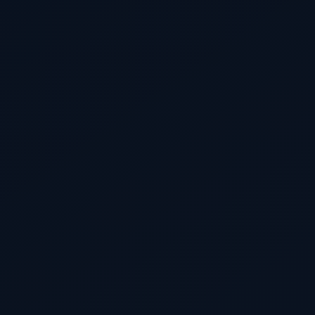
大的启示：胜利值得欢呼，但逆境中依然闪耀的灵魂，才真正
何时重返巅峰？答案不重要，重要的是，我
AYX中国
们正在见
过黑夜。
章，于2026-06-02，由
xiaomi
发表，共 1205个字。
我们
/108/
下一篇:
AYX中国-虽败犹荣！Ming王者归来，切尔西主场沸腾