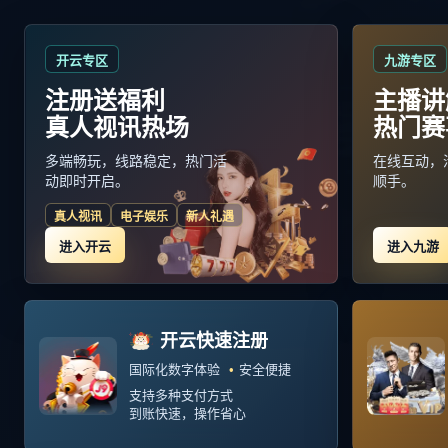
首页
首页
首页
新闻资讯
文章正文
爱游戏游戏平台-体坛双星闪
xiaomi
在竞技体育的世界里,胜利总是最直接的注
网坛老将阿扎伦卡以“新星”般的气质，在连败中
出未来的蓝图，两个看似不相关的故事，却共同
阿扎伦卡：老将新星，连败亦
提到阿扎伦卡,很多球迷会想起她两夺澳网