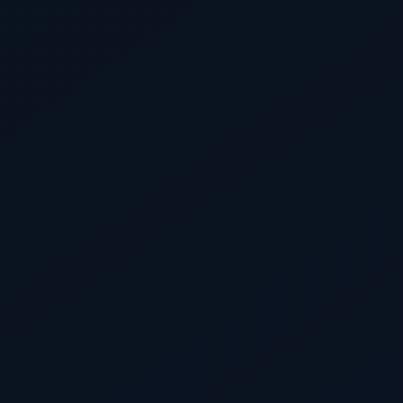
发表评论
发布评论
暂时没