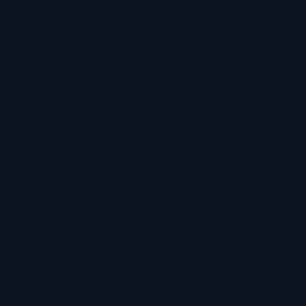
----
网站地图
关于我们
让您随时了解各大体育赛事的相关报道,AYX中国是大发集团官
网自主开发的一款以休闲类游戏为主的网络娱乐游戏平台,爱游
戏游戏平台拥有超过40万同时在线用户的世界最大互动游戏平
台,您知道为什么有的玩家能够在游戏中长赢吗？是因为他们知
道了技巧。
Copyright © 2026
友情链接：