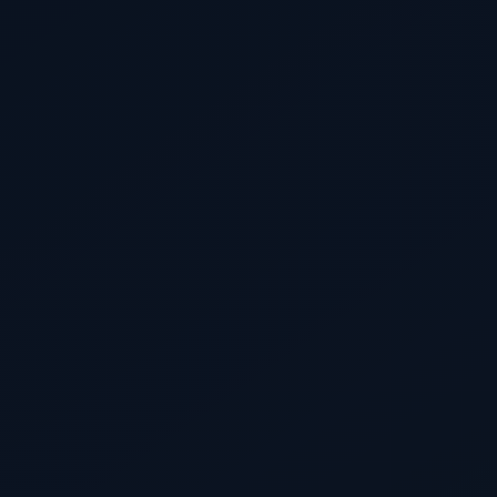
爱游戏官网-Doinb率队鏖战SKT却因致命失误败北，赛后舆论
炸锅，是神还是演员？
14
2026 / 08 / 07
发表评论