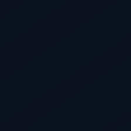
爱游戏游戏平台-科维托娃跨界闪耀德国队赛场，纪录之夜创奇
迹引爆全球
8
2026 / 08 / 07