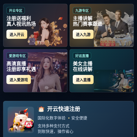
首页
产品展示
文章正文
AYX中国-姆巴佩独木难支，C9连败陷困
局
xiaomi
2026-06-01 20:44:36
一则关于法国球星姆巴佩跨界参与C9电竞比赛的
爱游戏注册
新闻引爆了体育与电竞双圈层,
爱游戏游戏
平台
在比赛中，姆巴佩展现出惊人的个人能力，比分
一度遥遥领先，然而他所率领的队伍却接连遭遇败
绩，这一“数据华丽、结果惨淡”的矛盾现象迅速引发球
迷和网友的激烈讨论。
所谓“C9比赛”，并非传统足球赛事，而是一场由