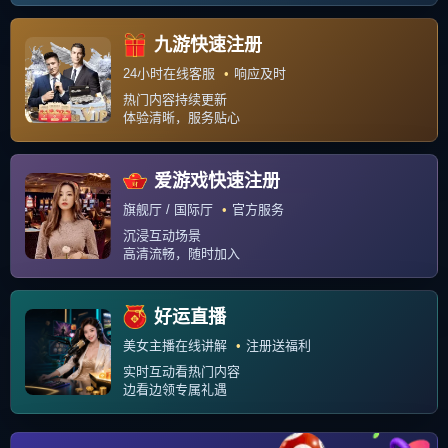
知名电竞俱乐部Cloud9发起的跨界表演赛，姆巴佩作
为特邀嘉宾，与职业电竞选手组队对抗，比赛中，姆
巴佩凭借出色的反应速度和战术理解，在“FIFA”或“火
箭联盟”等模拟体育项目中多次完成精彩操作，个人得
分、助攻等数据均位列前茅，比分优势一度扩大到两
位数，在团队配合环节，由于语言沟通不畅、战术执
行脱节，队伍连续三场被对手逆转翻盘，最终以0胜3
负收场。
赛后,
AYX中国
社交媒体上迅速形成两大阵营，一
方力挺姆巴佩，认为他作为“跨界新人”已经展现了顶级
天赋，连败的责任在于队友磨合不足；另一方则指
出，姆巴佩过于追求个人表现，忽略了团队协作，才
导致“比分别看，结果难看”的尴尬局面，更有电竞评论
员直言：“姆巴佩的局分优势明显，就像足球场上他一