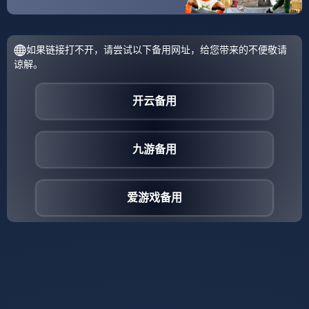
手，淘汰赛更是展现出强大的心理素质。
“这支西班牙队打出了令人窒息的压迫感。”评论员
在赛后激动地说，“他们的每一次传递都像尖刀一样插
进对手心脏。”
当内马尔完成绝杀的瞬间,巴西替补席沸腾了，但
更让人动容的是，主教练蒂特没有疯狂庆祝，而是对
着场上弟子们怒吼：“比赛还没结束！集中注意力！”
这就是冠军球队的气质：在狂喜中保持清醒，在
绝境中依然坚韧。
随着终场哨响,西班牙队以3-2击败巴西，挺进决
赛，内马尔被队友们举过头顶，他眼中的泪光让所有
人为之动容，从被质疑“只会耍花活”到如今的“关键先