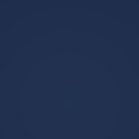
在即将到来的决赛中,无论结局如何，这个夜晚已
经足够伟大，因为它告诉我
AYX游戏入口
们：足球，
永远充满着无限可能，当内马尔的关键节点绝杀与西
班牙队的团队足球交相辉映，我
爱游戏游戏平台
们看
到的不仅是胜利，更是这项运动最美的模样。
这就是足球的魅力：一个人可以成为英雄，但只
有一支球队才能成就传奇。
版权声明：
本站文章如无特别标注，均为本站原创文
章，于2026-06-08，由
xiaomi
发表，共 966个字。
转载请注明出处：
xiaomi，如有疑问，请联系我们
本文地址：
https://cn-site-ayxfg.com/2026/06/122/
分享：