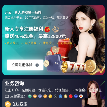
首页
案例分享
文章正文
AYX游戏入口-内马尔绝杀燃桑巴，西班牙
王者归位
xiaomi
2026-06-08 03:34:32
一个属于足球的奇迹之夜,
爱游戏官网
注定被历史
铭记。
当比赛时钟走到第89分钟,比分牌上刺眼的2-2让
整个伯纳乌球场陷入窒息，西班牙队全场压制，却始
终无法攻破巴西队的铁血防线，就在所有人都以为这
场巅峰对决将以平局收场时，一个身影划破了夜的沉
寂。