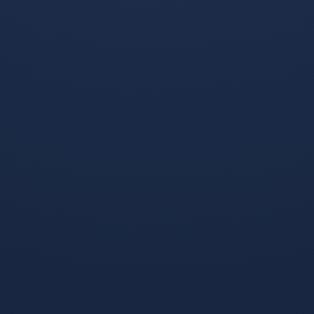
爱游戏注册-迷雾中的公牛，德约赛事新规引发网坛震荡，争议
声浪席卷年终总决赛
7
2026 / 08 / 06