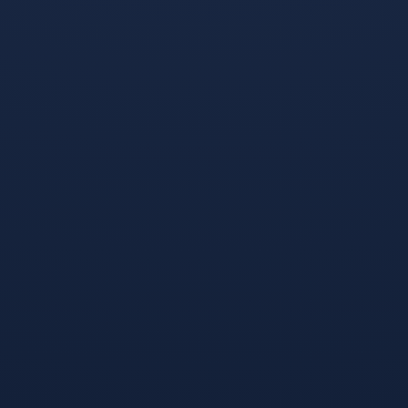
爱游戏游戏平台-字母哥末节封神，美国新星闪耀——希腊神话
与梦之队未来同框
9
2026 / 08 / 05
爱游戏官网-巴特勒王者归来引爆全场，赛况悬念迭起
11
2026 / 08 / 05