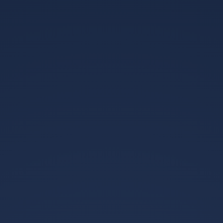
生”，他用实际行动证明：真正的巨星，是在球队最需
要的时候挺身而出的人。
这是一场属于英雄的比赛，内马尔用一记绝杀，
书写了足球史上最动人的篇章；西班牙队则用团队足
球，向世界宣告：斗牛士军团回来了！