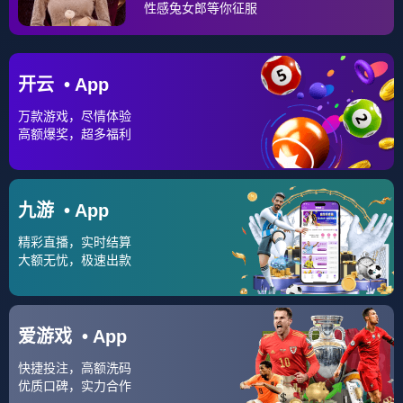
场在瞬间炸裂，金色的纸屑漫天飞舞。
这粒进球不仅仅是比分上的领先,更是一个时代的
宣言。
从2014年那个在巴西世界杯上哭泣的少年,到如今
用一次次关键绝杀扛起“黄衣军团”的领袖，内马尔完成
了从天才到巨星的蜕变，他已经不再是那个只会炫技
的“桑巴精灵”，而是真正懂得了“领袖”二字的分量。
而西班牙队，这支昔日的王者之师，在本届赛事
中展现出了令人惊叹的复苏势头。
加维的中场调度、佩德里的穿针引线、莫拉塔的
致命一击……斗牛士军团用传控足球重新唤醒了球迷
的回忆，他们在小组赛中就以摧枯拉朽之势碾压对